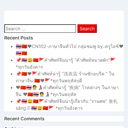
Search
for:
Recent Posts
🇹🇭🇨🇳❤CN102-ภาษาจีนทั่วไป กลุ่มชมพู by..ครูไอซ์❤
🇹🇭🇨🇳
📌🇹🇭😀🇨🇳🚩คำศัพท์จีนน่ารู้ “คำศัพท์หมวดผัก”🚩
*ทุกวันอังคาร
📌🇨🇳❤🚩คำศัพท์น่ารู้ “洗衣店 ร้านซักอบรีด ” ใน
ภาษาจีน 🇨🇳❤🚩*ทุกวันพฤหัสบดี
❤️🇨🇳🇹🇭🧑‍⚕️👩‍🦽คำศัพท์น่ารู้ “疾病” โรคต่างๆ ในภาษา
จีน ❤️🇨🇳🇹🇭🧑‍⚕️👩‍🦽*ทุกวันพฤหัส
📌🇹🇭😀🇨🇳🚩คำศัพท์จีนน่ารู้เกี่ยวกับ “งานศพ” 丧礼
sāng lǐ 🇹🇭😀🇨🇳🚩 *ทุกวันอังคาร
Recent Comments