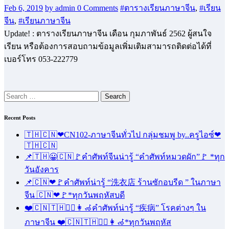
Feb 6, 2019
by admin
0 Comments
#ตารางเรียนภาษาจีน
,
#เรียน
จีน
,
#เรียนภาษาจีน
Update! : ตารางเรียนภาษาจีน เดือน กุมภาพันธ์ 2562 ผู้สนใจ
เรียน หรือต้องการสอบถามข้อมูลเพิ่มเติมสามารถติดต่อได้ที่
เบอร์โทร 053-222779
Search
for:
Recent Posts
🇹🇭🇨🇳❤CN102-ภาษาจีนทั่วไป กลุ่มชมพู by..ครูไอซ์❤
🇹🇭🇨🇳
📌🇹🇭😀🇨🇳🚩คำศัพท์จีนน่ารู้ “คำศัพท์หมวดผัก”🚩 *ทุก
วันอังคาร
📌🇨🇳❤🚩คำศัพท์น่ารู้ “洗衣店 ร้านซักอบรีด ” ในภาษา
จีน 🇨🇳❤🚩*ทุกวันพฤหัสบดี
❤️🇨🇳🇹🇭🧑‍⚕️👩‍🦽คำศัพท์น่ารู้ “疾病” โรคต่างๆ ใน
ภาษาจีน ❤️🇨🇳🇹🇭🧑‍⚕️👩‍🦽*ทุกวันพฤหัส