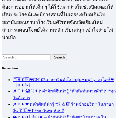
ต้องการอยากให้เด็ก ๆ ได้ใช้เวลาว่างในช่วงปิดเทอมให้
เป็นประโยชน์และมีการสอนที่ไม่เคร่งเครียดเกินไป
สถาบันสอนภาษาโรงเรียนศิริเทพจังหวัดเชียงใหม่
สามารถตอบโจทย์ได้ตามหลัก เรียนสนุก เข้าใจง่าย ไม่
น่าเบื่อ
Search
for:
Recent Posts
🇹🇭🇨🇳❤CN102-ภาษาจีนทั่วไป กลุ่มชมพู by..ครูไอซ์❤
🇹🇭🇨🇳
📌🇹🇭😀🇨🇳🚩คำศัพท์จีนน่ารู้ “คำศัพท์หมวดผัก”🚩 *ทุก
วันอังคาร
📌🇨🇳❤🚩คำศัพท์น่ารู้ “洗衣店 ร้านซักอบรีด ” ในภาษา
จีน 🇨🇳❤🚩*ทุกวันพฤหัสบดี
❤️🇨🇳🇹🇭🧑‍⚕️👩‍🦽คำศัพท์น่ารู้ “疾病” โรคต่างๆ ใน