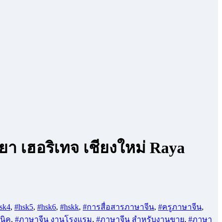
า เฮอริเทจ เชียงใหม่ Raya
sk4
,
#hsk5
,
#hsk6
,
#hskk
,
#การสื่อสารภาษาจีน
,
#ครูภาษาจีน
,
นิค
,
#ภาษาจีน งานโรงแรม
,
#ภาษาจีน สำหรับงานขาย
,
#ภาษา