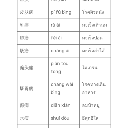
皮肤病
pí fū bìng
โรคผิวหนัง
乳癌
rǔ ái
มะเร็งเต้านม
肺癌
fèi ái
มะเร็งปอด
肠癌
cháng ái
มะเร็งลำไส้
piān tóu
偏头痛
ไมเกรน
tòng
cháng wèi
โรคทางเดิน
肠胃病
bìng
อาหาร
癫痫
diān xián
ลมบ้าหมู
水痘
shuǐ dòu
อีสุกอีใส