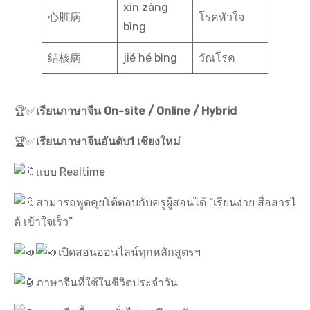
xīn zàng
心脏病
โรคหัวใจ
bìng
结核病
jié hé bìng
วัณโรค
🏆✅
เรียนภาษาจีน On-site / Online / Hybrid
🏆✅
เรียนภาษาจีนอันดับ1 เชียงใหม่
แบบ Realtime
สามารถพูดคุยโต้ตอบกับครูผู้สอนได้ “เรียนง่าย สื่อสารไ
ด้ เข้าใจเร็ว”
เปิดสอนออนไลน์ทุกหลักสูตรฯ
ภาษาจีนที่ใช้ในชีวิตประจำวัน