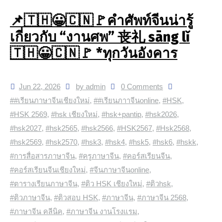
📌🇹🇭😀🇨🇳🚩คำศัพท์จีนน่ารู้
เกี่ยวกับ “งานศพ” 丧礼 sāng lǐ
🇹🇭😀🇨🇳🚩 *ทุกวันอังคาร
Jun 22, 2026
by admin
0 Comments
##เรียนภาษาจีนเชียงใหม่
,
##เรียนภาาจีนonline
,
#HSK
,
#HSK 2569
,
#hsk เชียงใหม่
,
#hsk+pantip
,
#hsk2026
,
#hsk2027
,
#hsk2565
,
#hsk2566
,
#HSK2567
,
#Hsk2568
,
#hsk2569
,
#hsk2570
,
#hsk3
,
#hsk4
,
#hsk5
,
#hsk6
,
#hskk
,
#การสื่อสารภาษาจีน
,
#ครูภาษาจีน
,
#คอร์สเรียนจีน
,
#คอร์สเรียนจีนเชียงใหม่
,
#จีนภาษาจีนonline
,
#ตารางเรียนภาษาจีน
,
#ติว HSK เชียงใหม่
,
#ติวhsk
,
#ติวภาษาจีน
,
#ติวสอบ HSK
,
#ภาษาจีน
,
#ภาษาจีน 2568
,
#ภาษาจีน คลีนิค
,
#ภาษาจีน งานโรงแรม
,