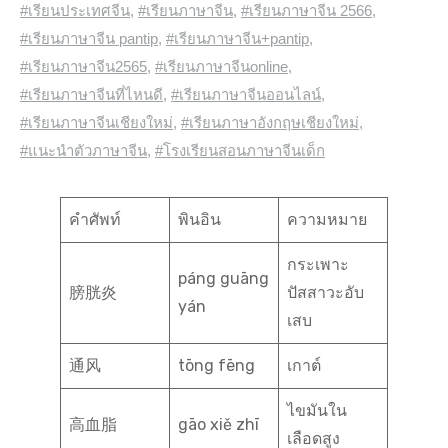
#เรียนประเทศจีน
,
#เรียนภาษาจีน
,
#เรียนภาษาจีน 2566
,
#เรียนภาษาจีน pantip
,
#เรียนภาษาจีน+pantip
,
#เรียนภาษาจีน2565
,
#เรียนภาษาจีนonline
,
#เรียนภาษาจีนที่ไหนดี
,
#เรียนภาษาจีนออนไลน์
,
#เรียนภาษาจีนเชียงใหม่
,
#เรียนภาษาอังกฤษเชียงใหม่
,
#แนะนำตัวภาษาจีน
,
#โรงเรียนสอนภาษาจีนเด็ก
คำศัพท์
พินอิน
ความหมาย
กระเพาะ
páng guāng
膀胱炎
ปัสสาวะอับ
yán
เสบ
通风
tōng fēng
เกาต์
ไขมันใน
高血脂
gāo xiě zhī
เลือดสูง