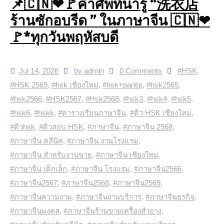
📌🇨🇳❤🚩คำศัพท์น่ารู้ “洗衣店
ร้านซักอบรีด ” ในภาษาจีน 🇨🇳❤
🚩*ทุกวันพฤหัสบดี
Jul 14, 2026
by admin
0 Comments
#HSK
,
#HSK 2569
,
#hsk เชียงใหม่
,
#hsk+pantip
,
#hsk2565
,
#hsk2566
,
#HSK2567
,
#Hsk2568
,
#hsk3
,
#hsk4
,
#hsk5
,
#hsk6
,
#hskk
,
#ตารางเรียนภาษาจีน
,
#ติว HSK เชียงใหม่
,
#ติวhsk
,
#ติวสอบ HSK
,
#ภาษาจีน
,
#ภาษาจีน 2568
,
#ภาษาจีน คลีนิค
,
#ภาษาจีน งานโรงแรม
,
#ภาษาจีน สำหรับงานขาย
,
#ภาษาจีน เชียงใหม่
,
#ภาษาจีน เด็กเล็ก
,
#ภาษาจีน โรงแรม
,
#ภาษาจีน2566
,
#ภาษาจีน2567
,
#ภาษาจีน2568
,
#ภาษาจีน2569
,
#ภาษาจีนความงาม
,
#ภาษาจีนงานบริการ
,
#ภาษาจีนธุรกิจ
,
#ภาษาจีนมงคล
,
#ภาษาจีนร้านขายเครื่องสำอาง
,