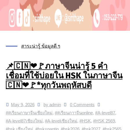
สาระน่ารู้ ข้อมูลดี ๆ
📌🇨🇳❤🚩ภาษาจีนน่ารู้ 5 คำ
เชื่อมที่ใช้บ่อยใน HSK ในภาษาจีน
🇨🇳❤🚩*ทุกวันพฤหัสบดี
May 9, 2026
by admin
0 Comments
##เรียนภาษาจีนเชียงใหม่
,
##เรียนภาาจีนonline
,
#A-level87
,
#A-level87เชียงใหม่
,
#A-levelเชียงใหม่
,
#HSK
,
#HSK 2569
,
#hsk เชียงใหม่
,
#hsk+pantip
,
#hsk2026
,
#hsk2027
,
#hsk2565
,