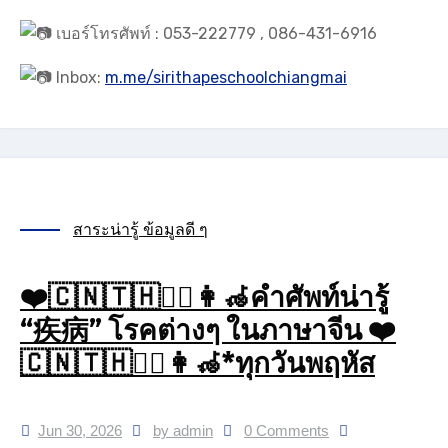
เบอร์โทรศัพท์ : 053-222779 , 086-431-6916
Inbox:
m.me/sirithapeschoolchiangmai
สาระน่ารู้ ข้อมูลดี ๆ
❤️🇨🇳🇹🇭🧑‍⚕️👩‍🦽คำศัพท์น่ารู้
“疾病” โรคต่างๆ ในภาษาจีน ❤️
🇨🇳🇹🇭🧑‍⚕️👩‍🦽*ทุกวันพฤหัส
Jun 30, 2026
by admin
0 Comments