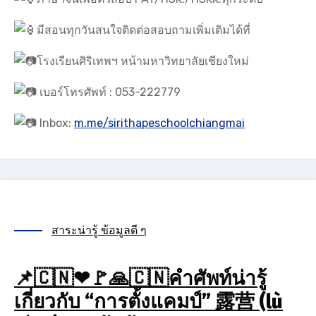
มีสอนทุกวันสนใจติดต่อสอบถามเพิ่มเติมได้ที่
โรงเรียนศิริเทพฯ หน้ามหาวิทยาลัยเชียงใหม่
เบอร์โทรศัพท์ : 053-222779
Inbox:
m.me/sirithapeschoolchiangmai
สาระน่ารู้ ข้อมูลดี ๆ
📌🇨🇳❤🚩🙏🇨🇳คำศัพท์น่ารู้
เกี่ยวกับ “การตั้งแคมป์” 露营 (lù