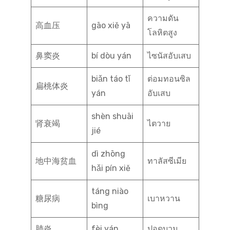
ความดัน
高血压
gāo xiě yā
โลหิตสูง
鼻窦炎
bí dòu yán
ไซนัสอับเสบ
biǎn táo tǐ
ต่อมทอนซิล
扁桃体炎
yán
อับเสบ
shèn shuāi
肾衰竭
ไตวาย
jié
dì zhōng
地中海贫血
ทาลัสซีเมีย
hǎi pín xiě
táng niào
糖尿病
เบาหวาน
bìng
肺炎
fèi yán
ปอดบวม