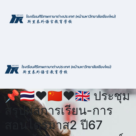
Skip
to
content
📌🇹🇭❤️🇨🇳❤️🇬🇧 ประชุม
สรุปผลการเรียน-การ
สอนไตรมาส2 ปี67