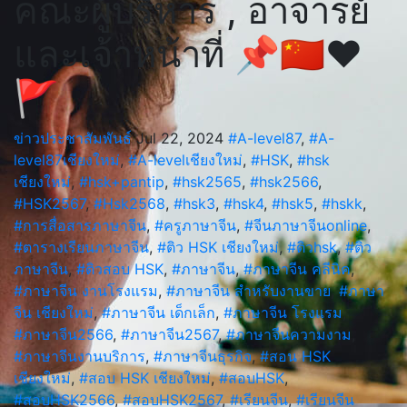
คณะผู้บริหาร , อาจารย์
และเจ้าหน้าที่ 📌🇨🇳❤
🚩
ข่าวประชาสัมพันธ์
Jul 22, 2024
#A-level87
,
#A-
level87เชียงใหม่
,
#A-levelเชียงใหม่
,
#HSK
,
#hsk
เชียงใหม่
,
#hsk+pantip
,
#hsk2565
,
#hsk2566
,
#HSK2567
,
#Hsk2568
,
#hsk3
,
#hsk4
,
#hsk5
,
#hskk
,
#การสื่อสารภาษาจีน
,
#ครูภาษาจีน
,
#จีนภาษาจีนonline
,
#ตารางเรียนภาษาจีน
,
#ติว HSK เชียงใหม่
,
#ติวhsk
,
#ติว
ภาษาจีน
,
#ติวสอบ HSK
,
#ภาษาจีน
,
#ภาษาจีน คลีนิค
,
#ภาษาจีน งานโรงแรม
,
#ภาษาจีน สำหรับงานขาย
,
#ภาษา
จีน เชียงใหม่
,
#ภาษาจีน เด็กเล็ก
,
#ภาษาจีน โรงแรม
,
#ภาษาจีน2566
,
#ภาษาจีน2567
,
#ภาษาจีนความงาม
,
#ภาษาจีนงานบริการ
,
#ภาษาจีนธุรกิจ
,
#สอน HSK
เชียงใหม่
,
#สอบ HSK เชียงใหม่
,
#สอบHSK
,
#สอบHSK2566
,
#สอบHSK2567
,
#เรียนจีน
,
#เรียนจีน