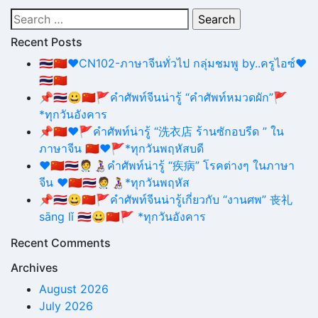
Search
for:
Recent Posts
🇹🇭🇨🇳❤CN102-ภาษาจีนทั่วไป กลุ่มชมพู by..ครูไอซ์❤
🇹🇭🇨🇳
📌🇹🇭😀🇨🇳🚩คำศัพท์จีนน่ารู้ “คำศัพท์หมวดผัก”🚩
*ทุกวันอังคาร
📌🇨🇳❤🚩คำศัพท์น่ารู้ “洗衣店 ร้านซักอบรีด ” ใน
ภาษาจีน 🇨🇳❤🚩*ทุกวันพฤหัสบดี
❤️🇨🇳🇹🇭🧑‍⚕️👩‍🦽คำศัพท์น่ารู้ “疾病” โรคต่างๆ ในภาษา
จีน ❤️🇨🇳🇹🇭🧑‍⚕️👩‍🦽*ทุกวันพฤหัส
📌🇹🇭😀🇨🇳🚩คำศัพท์จีนน่ารู้เกี่ยวกับ “งานศพ” 丧礼
sāng lǐ 🇹🇭😀🇨🇳🚩 *ทุกวันอังคาร
Recent Comments
Archives
August 2026
July 2026