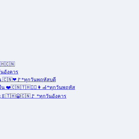
🇭🇨🇳
วันอังคาร
น 🇨🇳❤🚩*ทุกวันพฤหัสบดี
น ❤️🇨🇳🇹🇭🧑‍⚕️👩‍🦽*ทุกวันพฤหัส
 lǐ 🇹🇭😀🇨🇳🚩 *ทุกวันอังคาร