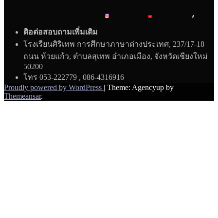
ติอต่อสอบถามเพิ่มเติม
โรงเรียนศิริเทพ การศึกษาภาษาต่างประเทศ, 237/17-18
ถนน ห้วยแก้ว, ตำบลสุเทพ อำเภอเมือง, จังหวัดเชียงใหม่
50200
โทร 053-222779 , 086-4316916
Proudly powered by WordPress
|
Theme: Agencyup by
Themeansar
.