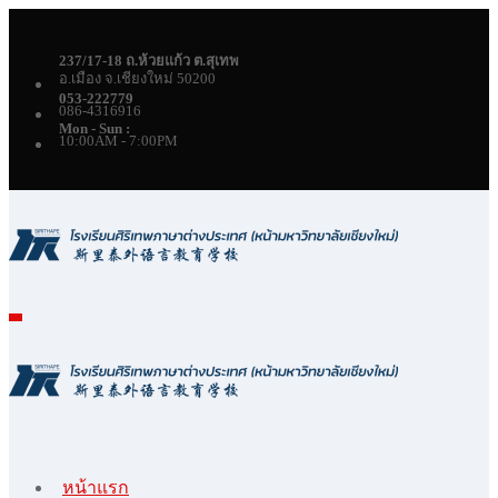
Skip
to
content
237/17-18 ถ.ห้วยแก้ว ต.สุเทพ
อ.เมือง จ.เชียงใหม่ 50200
053-222779
086-4316916
Mon - Sun :
10:00AM - 7:00PM
หน้าแรก