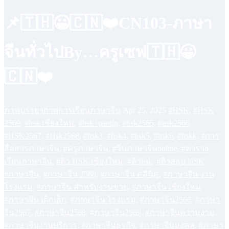
📌🇹🇭😀🇨🇳❤️CN103-ภาษา
จีนทั่วไปBy…ครูเซฟ🇹🇭😀
🇨🇳❤️
ภาพบรรยากาศการเรียนภาษาจีน
Apr 25, 2025
#HSK
,
#HSK
2569
,
#hsk เชียงใหม่
,
#hsk+pantip
,
#hsk2565
,
#hsk2566
,
#HSK2567
,
#Hsk2568
,
#hsk3
,
#hsk4
,
#hsk5
,
#hsk6
,
#hskk
,
#การ
สื่อสารภาษาจีน
,
#ครูภาษาจีน
,
#จีนภาษาจีนonline
,
#ตาราง
เรียนภาษาจีน
,
#ติว HSK เชียงใหม่
,
#ติวhsk
,
#ติวสอบ HSK
,
#ภาษาจีน
,
#ภาษาจีน 2568
,
#ภาษาจีน คลีนิค
,
#ภาษาจีน งาน
โรงแรม
,
#ภาษาจีน สำหรับงานขาย
,
#ภาษาจีน เชียงใหม่
,
#ภาษาจีน เด็กเล็ก
,
#ภาษาจีน โรงแรม
,
#ภาษาจีน2566
,
#ภาษา
จีน2567
,
#ภาษาจีน2568
,
#ภาษาจีน2569
,
#ภาษาจีนความงาม
,
#ภาษาจีนงานบริการ
,
#ภาษาจีนธุรกิจ
,
#ภาษาจีนมงคล
,
#ภาษา