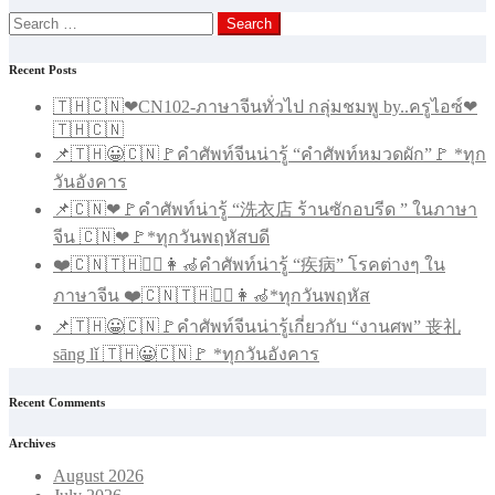
Search
for:
Recent Posts
🇹🇭🇨🇳❤CN102-ภาษาจีนทั่วไป กลุ่มชมพู by..ครูไอซ์❤
🇹🇭🇨🇳
📌🇹🇭😀🇨🇳🚩คำศัพท์จีนน่ารู้ “คำศัพท์หมวดผัก”🚩 *ทุก
วันอังคาร
📌🇨🇳❤🚩คำศัพท์น่ารู้ “洗衣店 ร้านซักอบรีด ” ในภาษา
จีน 🇨🇳❤🚩*ทุกวันพฤหัสบดี
❤️🇨🇳🇹🇭🧑‍⚕️👩‍🦽คำศัพท์น่ารู้ “疾病” โรคต่างๆ ใน
ภาษาจีน ❤️🇨🇳🇹🇭🧑‍⚕️👩‍🦽*ทุกวันพฤหัส
📌🇹🇭😀🇨🇳🚩คำศัพท์จีนน่ารู้เกี่ยวกับ “งานศพ” 丧礼
sāng lǐ 🇹🇭😀🇨🇳🚩 *ทุกวันอังคาร
Recent Comments
Archives
August 2026