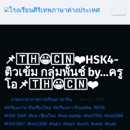
Skip
to
content
📌🇹🇭😀🇨🇳❤️HSK4-
ติวเข้ม กลุ่มพั้นช์ by…ครู
โอ📌🇹🇭😀🇨🇳❤️
ภาพบรรยากาศการเรียนภาษาจีน
Mar 26, 2025
##เรียนภาษาจีนเชียงใหม่
,
##เรียนภาาจีนonline
,
#HSK
,
#HSK 2569
,
#hsk เชียงใหม่
,
#hsk+pantip
,
#hsk2565
,
#hsk2566
,
#HSK2567
,
#Hsk2568
,
#hsk3
,
#hsk4
,
#hsk5
,
#hsk6
,
#hskk
,