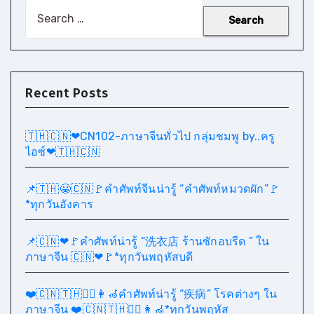
Search
for:
Recent Posts
🇹🇭🇨🇳❤CN102-ภาษาจีนทั่วไป กลุ่มชมพู by..ครู
ไอซ์❤🇹🇭🇨🇳
📌🇹🇭😀🇨🇳🚩คำศัพท์จีนน่ารู้ “คำศัพท์หมวดผัก”🚩
*ทุกวันอังคาร
📌🇨🇳❤🚩คำศัพท์น่ารู้ “洗衣店 ร้านซักอบรีด ” ใน
ภาษาจีน 🇨🇳❤🚩*ทุกวันพฤหัสบดี
❤️🇨🇳🇹🇭🧑‍⚕️👩‍🦽คำศัพท์น่ารู้ “疾病” โรคต่างๆ ใน
ภาษาจีน ❤️🇨🇳🇹🇭🧑‍⚕️👩‍🦽*ทุกวันพฤหัส