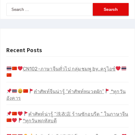
Search
for:
Recent Posts
CN102-ภาษาจีนทั่วไป กลุ่มชมพู by..ครูไอซ์
คำศัพท์จีนน่ารู้ “คำศัพท์หมวดผัก”
*ทุกวัน
อังคาร
คำศัพท์น่ารู้ “洗衣店 ร้านซักอบรีด ” ในภาษาจีน
*ทุกวันพฤหัสบดี