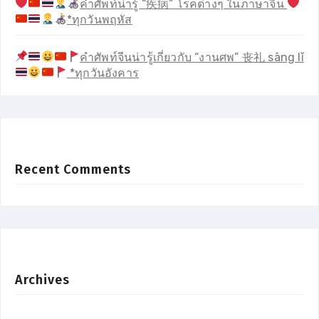
คำศัพท์น่ารู้ “疾病” โรคต่างๆ ในภาษาจีน
*ทุกวันพฤหัส
คำศัพท์จีนน่ารู้เกี่ยวกับ “งานศพ” 丧礼 sāng lǐ
*ทุกวันอังคาร
Recent Comments
Archives