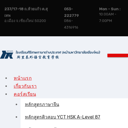
Skip
237/17-18 ถ.ห้วยแก้ว ต.สุ
053-
Mon - Sun :
to
10:00AM -
เทพ
222779
content
อ.เมือง จ.เชียงใหม่ 50200
086-
7:00PM
4316916
หน้าแรก
เกี่ยวกับเรา
คอร์สเรียน
หลักสูตรภาษาจีน
หลักสูตรติวสอบ YCT HSK A-Level 87