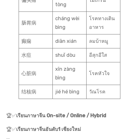
偏头痛
ไมเกรน
tòng
cháng wèi
โรคทางเดิน
肠胃病
bìng
อาหาร
癫痫
diān xián
ลมบ้าหมู
水痘
shuǐ dòu
อีสุกอีใส
xīn zàng
心脏病
โรคหัวใจ
bìng
结核病
jié hé bìng
วัณโรค
🏆✅
เรียนภาษาจีน On-site / Online / Hybrid
🏆✅
เรียนภาษาจีนอันดับ1 เชียงใหม่