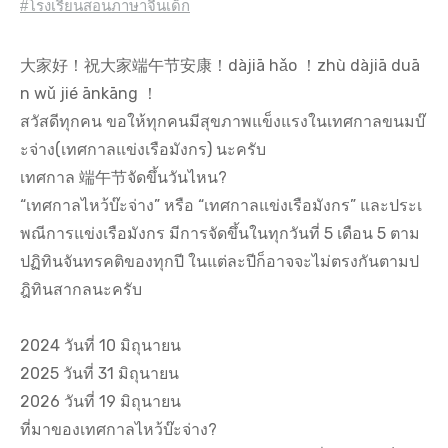
#โรงเรียนสอนภาษาจีนเด็ก
大家好！祝大家端午节安康！dàjiā hǎo ！zhù dàjiā duā
n wǔ jié ānkāng ！
สวัสดีทุกคน ขอให้ทุกคนมีสุขภาพแข็งแรงในเทศกาลขนมบ๊
ะจ่าง(เทศกาลแข่งเรือมังกร) นะครับ
เทศกาล 端午节จัดขึ้นวันไหน?
“เทศกาลไหว้บ๊ะจ่าง” หรือ “เทศกาลแข่งเรือมังกร” และประเ
พณีการแข่งเรือมังกร มีการจัดขึ้นในทุกวันที่ 5 เดือน 5 ตาม
ปฏิทินจันทรคติของทุกปี ในแต่ละปีก็อาจจะไม่ตรงกันตามป
ฎิทินสากลนะครับ
2024 วันที่ 10 มิถุนายน
2025 วันที่ 31 มิถุนายน
2026 วันที่ 19 มิถุนายน
ที่มาของเทศกาลไหว้บ๊ะจ่าง?