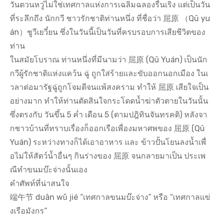
วันตวนหวู่ไม่ใช่เทศกาลแห่งการเฉลิมฉลองรื่นเริง แต่เป็นวัน
ที่ระลึกถึง นักกวี ชาวรักชาติท่านหนึ่ง ที่ชื่อว่า 屈原 （Qū yu
án）ชูวีเยวี๋ยน ซึ่งในวันนี้เป็นวันที่ครบรอบการเสียชีวิตของ
ท่าน
ในสมัยโบราณ ท่านหนึ่งที่มีนามว่า 屈原 (Qū Yuán) เป็นนัก
กวีผู้รักชาติแห่งแคว้น ฉู่ ถูกใส่ร้ายและขับออกนอกเมือง ในเ
วลาต่อมารัฐฉู่ถูกโจมตีจนแพ้สงคราม ทำให้ 屈原 เสียใจเป็น
อย่างมาก ทำให้ท่านตัดสินใจกระโดดน้ำฆ่าตัวตายในวันนั้น
ซึ่งตรงกับ วันขึ้น 5 ค่ำ เดือน 5 (ตามปฎิทินจันทรคติ) หลังจา
กชาวบ้านที่ทราบเรื่องก็ออกเรือเพื่องมหาศพของ 屈原 (Qū
Yuán) ระหว่างทางก็ได้เอาอาหาร และ ข้าวปั้นโยนลงน้ำเพื่
อไม่ให้สัตว์น้ำอื่นๆ กินร่างของ 屈原 จนกลายมาเป็น ประเพ
ณีทำขนมบ๊ะจ่างนั้นเอง
คำศัพท์ที่น่าสนใจ
端午节 duān wǔ jié “เทศกาลขนมบ๊ะจ่าง” หรือ “เทศกาลแข่
งเรือมังกร”