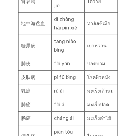
肾衰竭
ไตวาย
jié
dì zhōng
地中海贫血
ทาลัสซีเมีย
hǎi pín xiě
táng niào
糖尿病
เบาหวาน
bìng
肺炎
fèi yán
ปอดบวม
皮肤病
pí fū bìng
โรคผิวหนัง
乳癌
rǔ ái
มะเร็งเต้านม
肺癌
fèi ái
มะเร็งปอด
肠癌
cháng ái
มะเร็งลำไส้
piān tóu