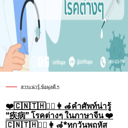
สาระน่ารู้ ข้อมูลดี ๆ
❤️🇨🇳🇹🇭🧑‍⚕️👩‍🦽คำศัพท์น่ารู้
“疾病” โรคต่างๆ ในภาษาจีน ❤️
🇨🇳🇹🇭🧑‍⚕️👩‍🦽*ทุกวันพฤหัส