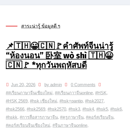
สาระน่ารู้ ข้อมูลดี ๆ
📌🇹🇭😀🇨🇳🚩คำศัพท์จีนน่ารู้
“ห้องนอน” 卧室 wò shì 🇹🇭😀
🇨🇳🚩 *ทุกวันพฤหัสบดี
Jun 20, 2026
by admin
0 Comments
##เรียนภาษาจีนเชียงใหม่
,
##เรียนภาาจีนonline
,
#HSK
,
#HSK 2569
,
#hsk เชียงใหม่
,
#hsk+pantip
,
#hsk2027
,
#hsk2566
,
#hsk2569
,
#hsk2570
,
#hsk3
,
#hsk4
,
#hsk5
,
#hsk6
,
#hskk
,
#การสื่อสารภาษาจีน
,
#ครูภาษาจีน
,
#คอร์สเรียนจีน
,
#คอร์สเรียนจีนเชียงใหม่
,
#จีนภาษาจีนonline
,