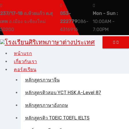
Skip
to
237/17-18 ถ.ห้วยแก้ว ต.สุ
053-
Mon - Sun :
content
เทพ
อ.เมือง จ.เชียงใหม่
222779
086-
10:00AM -
50200
4316916
7:00PM
หน้าแรก
เกี่ยวกับเรา
คอร์สเรียน
หลักสูตรภาษาจีน
หลักสูตรติวสอบ YCT HSK A-Level 87
หลักสูตรภาษาอังกฤษ
หลักสูตรติว TOEIC TOEFL IELTS