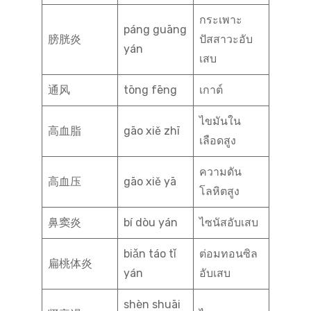
กระเพาะ
páng guāng
膀胱炎
ปัสสาวะอับ
yán
เสบ
通风
tōng fēng
เกาต์
ไขมันใน
高血脂
gāo xiě zhī
เลือดสูง
ความดัน
高血压
gāo xiě yā
โลหิตสูง
鼻窦炎
bí dòu yán
ไซนัสอับเสบ
biǎn táo tǐ
ต่อมทอนซิล
扁桃体炎
yán
อับเสบ
shèn shuāi