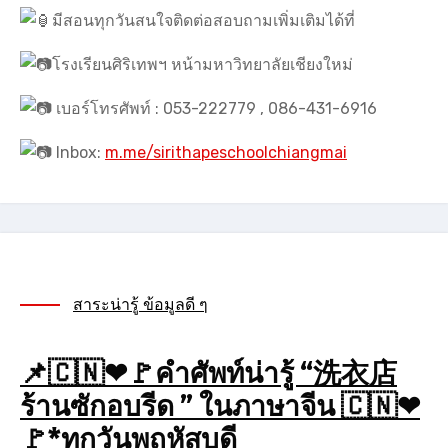
มีสอนทุกวันสนใจติดต่อสอบถามเพิ่มเติมได้ที่
โรงเรียนศิริเทพฯ หน้ามหาวิทยาลัยเชียงใหม่
เบอร์โทรศัพท์ : 053-222779 , 086-431-6916
Inbox:
m.me/sirithapeschoolchiangmai
สาระน่ารู้ ข้อมูลดี ๆ
📌🇨🇳❤🚩คำศัพท์น่ารู้ “洗衣店
ร้านซักอบรีด ” ในภาษาจีน 🇨🇳❤
🚩*ทุกวันพฤหัสบดี