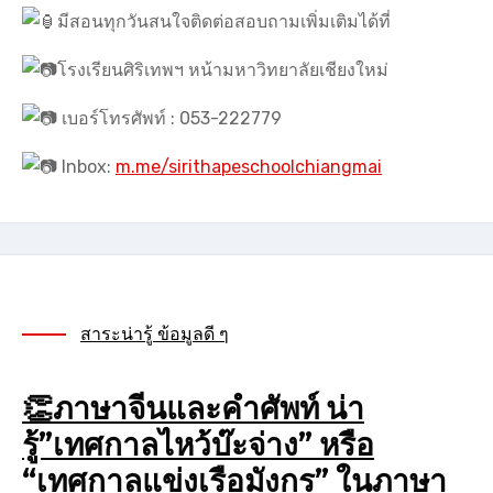
มีสอนทุกวันสนใจติดต่อสอบถามเพิ่มเติมได้ที่
โรงเรียนศิริเทพฯ หน้ามหาวิทยาลัยเชียงใหม่
เบอร์โทรศัพท์ : 053-222779
Inbox:
m.me/sirithapeschoolchiangmai
สาระน่ารู้ ข้อมูลดี ๆ
👏ภาษาจีนและคำศัพท์ น่า
รู้”เทศกาลไหว้บ๊ะจ่าง” หรือ
“เทศกาลแข่งเรือมังกร” ในภาษา