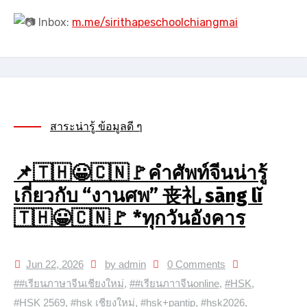
Inbox:
m.me/sirithapeschoolchiangmai
สาระน่ารู้ ข้อมูลดี ๆ
📌🇹🇭😀🇨🇳🚩คำศัพท์จีนน่ารู้
เกี่ยวกับ “งานศพ” 丧礼 sāng lǐ
🇹🇭😀🇨🇳🚩 *ทุกวันอังคาร
Jun 22, 2026
by admin
0 Comments
##เรียนภาษาจีนเชียงใหม่
,
##เรียนภาาจีนonline
,
#HSK
,
#HSK 2569
,
#hsk เชียงใหม่
,
#hsk+pantip
,
#hsk2026
,