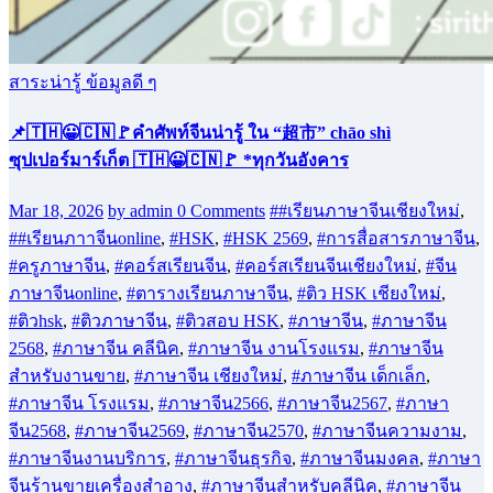
สาระน่ารู้ ข้อมูลดี ๆ
📌🇹🇭😀🇨🇳🚩คำศัพท์จีนน่ารู้ ใน “超市” chāo shì
ซุปเปอร์มาร์เก็ต 🇹🇭😀🇨🇳🚩 *ทุกวันอังคาร
Mar 18, 2026
by admin
0 Comments
##เรียนภาษาจีนเชียงใหม่
,
##เรียนภาาจีนonline
,
#HSK
,
#HSK 2569
,
#การสื่อสารภาษาจีน
,
#ครูภาษาจีน
,
#คอร์สเรียนจีน
,
#คอร์สเรียนจีนเชียงใหม่
,
#จีน
ภาษาจีนonline
,
#ตารางเรียนภาษาจีน
,
#ติว HSK เชียงใหม่
,