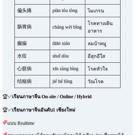
偏头痛
piān tóu tòng
ไมเกรน
โรคทางเดิน
肠胃病
cháng wèi bìng
อาหาร
癫痫
diān xián
ลมบ้าหมู
水痘
shuǐ dòu
อีสุกอีใส
心脏病
xīn zàng bìng
โรคหัวใจ
结核病
jié hé bìng
วัณโรค
🏆✅
เรียนภาษาจีน On-site / Online / Hybrid
🏆✅
เรียนภาษาจีนอันดับ1 เชียงใหม่
แบบ Realtime