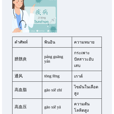
คำศัพท์
พินอิน
ความหมาย
กระเพาะ
páng guāng
膀胱炎
ปัสสาวะอับ
yán
เสบ
通风
tōng fēng
เกาต์
ไขมันในเลือด
高血脂
gāo xiě zhī
สูง
ความดัน
高血压
gāo xiě yā
โลหิตสูง