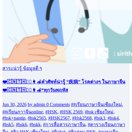
สาระน่ารู้ ข้อมูลดี ๆ
❤️🇨🇳🇹🇭🧑‍⚕️👩‍🦽คำศัพท์น่ารู้ “疾病” โรคต่างๆ ในภาษาจีน
❤️🇨🇳🇹🇭🧑‍⚕️👩‍🦽*ทุกวันพฤหัส
Jun 30, 2026
by admin
0 Comments
##เรียนภาษาจีนเชียงใหม่
,
##เรียนภาาจีนonline
,
#HSK
,
#HSK 2569
,
#hsk เชียงใหม่
,
#hsk+pantip
,
#hsk2565
,
#HSK2567
,
#Hsk2568
,
#hsk3
,
#hsk4
,
#hsk5
,
#hsk6
,
#hskk
,
#การสื่อสารภาษาจีน
,
#ตารางเรียนภาษา
จีน
,
#ติว HSK เชียงใหม่
,
#ติวhsk
,
#ติวสอบ HSK
,
#ภาษาจีน