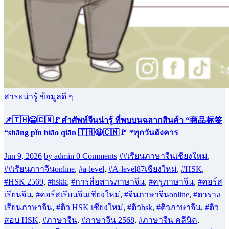
สาระน่ารู้ ข้อมูลดี ๆ
📌🇹🇭😀🇨🇳🚩คำศัพท์จีนน่ารู้ ที่พบบนฉลากสินค้า “商品标签
“shāng pǐn biāo qiān 🇹🇭😀🇨🇳🚩 *ทุกวันอังคาร
Jun 9, 2026
by admin
0 Comments
##เรียนภาษาจีนเชียงใหม่
,
##เรียนภาาจีนonline
,
#a-level
,
#A-level87เชียงใหม่
,
#HSK
,
#HSK 2569
,
#hskk
,
#การสื่อสารภาษาจีน
,
#ครูภาษาจีน
,
#คอร์ส
เรียนจีน
,
#คอร์สเรียนจีนเชียงใหม่
,
#จีนภาษาจีนonline
,
#ตาราง
เรียนภาษาจีน
,
#ติว HSK เชียงใหม่
,
#ติวhsk
,
#ติวภาษาจีน
,
#ติว
สอบ HSK
,
#ภาษาจีน
,
#ภาษาจีน 2568
,
#ภาษาจีน คลีนิค
,