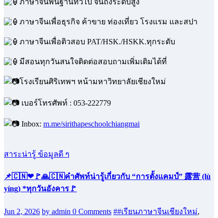
ภาษาจีนพื้นฐานทั่วไป จนถึงระดับสูง
ภาษาจีนเพื่อธุรกิจ ค้าขาย ท่องเที่ยว โรงแรม และสปา
ภาษาจีนเพื่อติวสอบ PAT/HSK./HSKK.ทุกระดับ
มีสอนทุกวันสนใจติดต่อสอบถามเพิ่มเติมได้ที่
โรงเรียนศิริเทพฯ หน้ามหาวิทยาลัยเชียงใหม่
เบอร์โทรศัพท์ : 053-222779
Inbox:
m.me/sirithapeschoolchiangmai
สาระน่ารู้ ข้อมูลดี ๆ
📌🇨🇳❤🚩🙏🇨🇳คำศัพท์น่ารู้เกี่ยวกับ “การตั้งแคมป์” 露营 (lù
yíng) *ทุกวันอังคาร🚩
Jun 2, 2026
by admin
0 Comments
##เรียนภาษาจีนเชียงใหม่
,