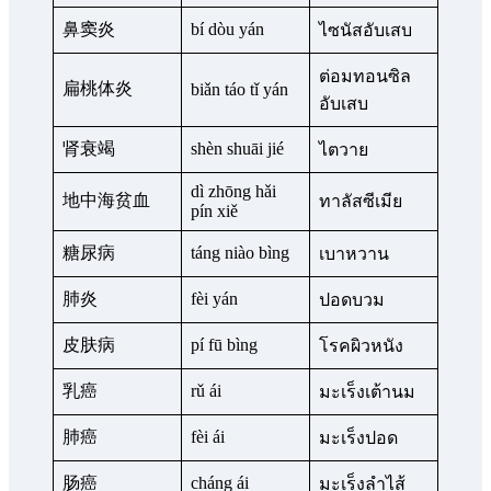
鼻窦炎
bí dòu yán
ไซนัสอับเสบ
ต่อมทอนซิล
扁桃体炎
biǎn táo tǐ yán
อับเสบ
肾衰竭
shèn shuāi jié
ไตวาย
dì zhōng hǎi
地中海贫血
ทาลัสซีเมีย
pín xiě
糖尿病
táng niào bìng
เบาหวาน
肺炎
fèi yán
ปอดบวม
皮肤病
pí fū bìng
โรคผิวหนัง
乳癌
rǔ ái
มะเร็งเต้านม
肺癌
fèi ái
มะเร็งปอด
肠癌
cháng ái
มะเร็งลำไส้