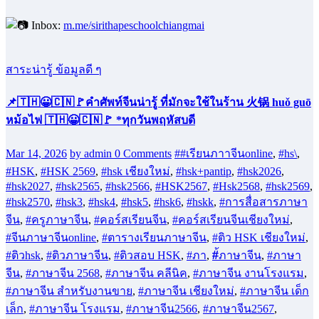
ภาษาจีนเพื่อธุรกิจ ค้าขาย ท่องเที่ยว โรงแรม และสปา
ภาษาจีนเพื่อติวสอบ PAT/HSK./HSKK.ทุกระดับ
มีสอนทุกวันสนใจติดต่อสอบถามเพิ่มเติมได้ที่
โรงเรียนศิริเทพฯ หน้ามหาวิทยาลัยเชียงใหม่
เบอร์โทรศัพท์ : 053-222779
Inbox:
m.me/sirithapeschoolchiangmai
สาระน่ารู้ ข้อมูลดี ๆ
📌🇹🇭😀🇨🇳🚩คำศัพท์จีนน่ารู้ ที่มักจะใช้ในร้าน 火锅 huǒ guō
หม้อไฟ 🇹🇭😀🇨🇳🚩 *ทุกวันพฤหัสบดี
Mar 14, 2026
by admin
0 Comments
##เรียนภาาจีนonline
,
#hs\
,
#HSK
,
#HSK 2569
,
#hsk เชียงใหม่
,
#hsk+pantip
,
#hsk2026
,
#hsk2027
,
#hsk2565
,
#hsk2566
,
#HSK2567
,
#Hsk2568
,
#hsk2569
,