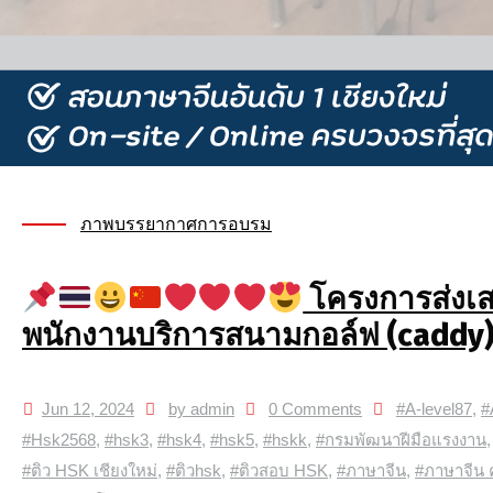
ภาพบรรยากาศการอบรม
โครงการส่งเสร
พนักงานบริการสนามกอล์ฟ (caddy
Jun 12, 2024
by admin
0 Comments
#A-level87
,
#
#Hsk2568
,
#hsk3
,
#hsk4
,
#hsk5
,
#hskk
,
#กรมพัฒนาฝีมือแรงงาน
#ติว HSK เชียงใหม่
,
#ติวhsk
,
#ติวสอบ HSK
,
#ภาษาจีน
,
#ภาษาจีน ค