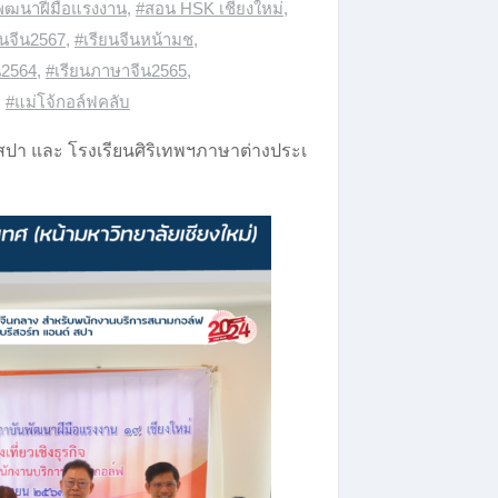
พฒนาฝีมือแรงงาน
,
#สอน HSK เชียงใหม่
,
ยนจีน2567
,
#เรียนจีนหน้ามช
,
น2564
,
#เรียนภาษาจีน2565
,
,
#แม่โจ้กอล์ฟคลับ
สปา และ โรงเรียนศิริเทพฯภาษาต่างประเ