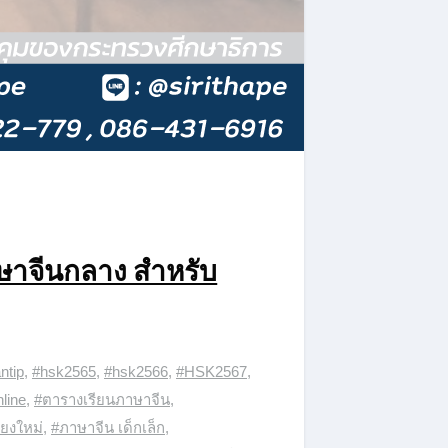
าษาจีนกลาง สำหรับ
ntip
,
#hsk2565
,
#hsk2566
,
#HSK2567
,
line
,
#ตารางเรียนภาษาจีน
,
ียงใหม่
,
#ภาษาจีน เด็กเล็ก
,