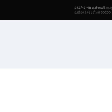
237/17-18 ถ.ห้วยแก้ว ต.ส
อ.เมือง จ.เชียงใหม่ 50200