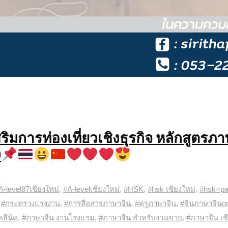
ิมการท่องเที่ยวเชิงธุรกิจ หลักสูตรภ
)
A-level87เชียงใหม่
,
#A-levelเชียงใหม่
,
#HSK
,
#hsk เชียงใหม่
,
#hsk+pa
,
#กระทรวงแรงงาน
,
#การสื่อสารภาษาจีน
,
#ครูภาษาจีน
,
#จีนภาษาจีนon
ลีนิค
,
#ภาษาจีน งานโรงแรม
,
#ภาษาจีน สำหรับงานขาย
,
#ภาษาจีน เช