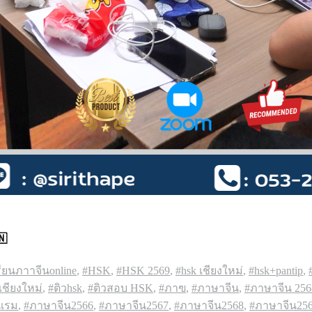
🇳
รียนภาาจีนonline
,
#HSK
,
#HSK 2569
,
#hsk เชียงใหม่
,
#hsk+pantip
,
เชียงใหม่
,
#ติวhsk
,
#ติวสอบ HSK
,
#ภาฃ
,
#ภาษาจีน
,
#ภาษาจีน 256
งแรม
,
#ภาษาจีน2566
,
#ภาษาจีน2567
,
#ภาษาจีน2568
,
#ภาษาจีน25