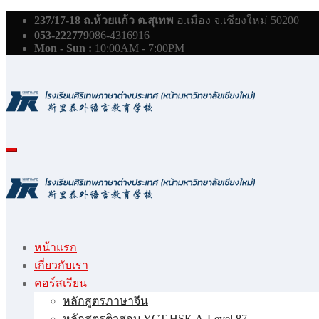
Skip
237/17-18 ถ.ห้วยแก้ว ต.สุเทพ
อ.เมือง จ.เชียงใหม่ 50200
to
053-222779
086-4316916
content
Mon - Sun :
10:00AM - 7:00PM
หน้าแรก
เกี่ยวกับเรา
คอร์สเรียน
หลักสูตรภาษาจีน
หลักสูตรติวสอบ YCT HSK A-Level 87