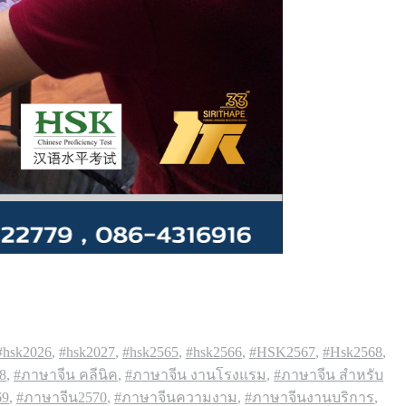
#hsk2026
,
#hsk2027
,
#hsk2565
,
#hsk2566
,
#HSK2567
,
#Hsk2568
,
8
,
#ภาษาจีน คลีนิค
,
#ภาษาจีน งานโรงแรม
,
#ภาษาจีน สำหรับ
69
,
#ภาษาจีน2570
,
#ภาษาจีนความงาม
,
#ภาษาจีนงานบริการ
,