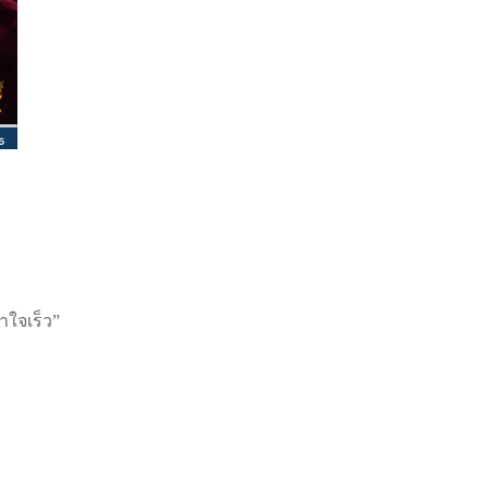
าใจเร็ว”