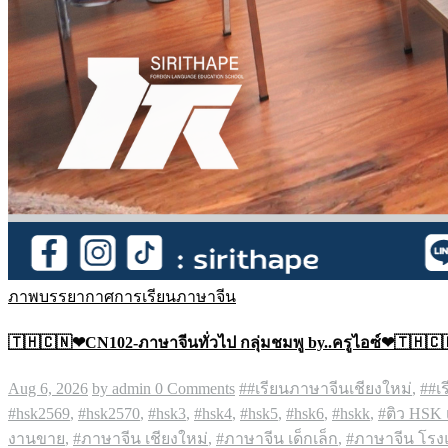
ภาพบรรยากาศการเรียนภาษาจีน
🇹🇭🇨🇳❤CN102-ภาษาจีนทั่วไป กลุ่มชมพู by..ครูไอซ์❤🇹🇭🇨
Aug 6, 2026
by admin
0 Comments
##เรียนภาษาจีนเชียงใหม่
,
##เ
#hsk2569
,
#hsk2570
,
#hsk3
,
#hsk4
,
#hsk5
,
#hsk6
,
#hskk
,
#ติว HSK 
งานขาย
,
#ภาษาจีน เชียงใหม่
,
#ภาษาจีน เด็กเล็ก
,
#ภาษาจีน โร