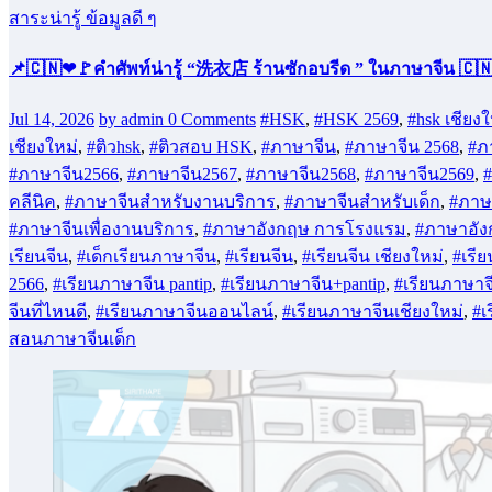
สาระน่ารู้ ข้อมูลดี ๆ
📌🇨🇳❤🚩คำศัพท์น่ารู้ “洗衣店 ร้านซักอบรีด ” ในภาษาจีน 🇨
Jul 14, 2026
by admin
0 Comments
#HSK
,
#HSK 2569
,
#hsk เชียงใ
เชียงใหม่
,
#ติวhsk
,
#ติวสอบ HSK
,
#ภาษาจีน
,
#ภาษาจีน 2568
,
#ภ
#ภาษาจีน2566
,
#ภาษาจีน2567
,
#ภาษาจีน2568
,
#ภาษาจีน2569
,
คลีนิค
,
#ภาษาจีนสำหรับงานบริการ
,
#ภาษาจีนสำหรับเด็ก
,
#ภาษ
#ภาษาจีนเพื่องานบริการ
,
#ภาษาอังกฤษ การโรงแรม
,
#ภาษาอั
เรียนจีน
,
#เด็กเรียนภาษาจีน
,
#เรียนจีน
,
#เรียนจีน เชียงใหม่
,
#เรี
2566
,
#เรียนภาษาจีน pantip
,
#เรียนภาษาจีน+pantip
,
#เรียนภาษาจ
จีนที่ไหนดี
,
#เรียนภาษาจีนออนไลน์
,
#เรียนภาษาจีนเชียงใหม่
,
#เ
สอนภาษาจีนเด็ก