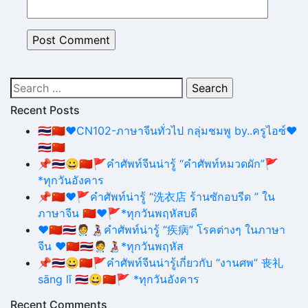
Search
for:
Recent Posts
🇹🇭🇨🇳❤CN102-ภาษาจีนทั่วไป กลุ่มชมพู by..ครูไอซ์❤
🇹🇭🇨🇳
📌🇹🇭😀🇨🇳🚩คำศัพท์จีนน่ารู้ “คำศัพท์หมวดผัก”🚩
*ทุกวันอังคาร
📌🇨🇳❤🚩คำศัพท์น่ารู้ “洗衣店 ร้านซักอบรีด ” ใน
ภาษาจีน 🇨🇳❤🚩*ทุกวันพฤหัสบดี
❤️🇨🇳🇹🇭🧑‍⚕️👩‍🦽คำศัพท์น่ารู้ “疾病” โรคต่างๆ ในภาษา
จีน ❤️🇨🇳🇹🇭🧑‍⚕️👩‍🦽*ทุกวันพฤหัส
📌🇹🇭😀🇨🇳🚩คำศัพท์จีนน่ารู้เกี่ยวกับ “งานศพ” 丧礼
sāng lǐ 🇹🇭😀🇨🇳🚩 *ทุกวันอังคาร
Recent Comments