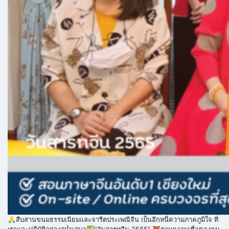
🙏สืบสานขนมธรรมเนียมและจารีตประเพณีจีน เป็นอีกหนึ่ความภาคภูมิใจ ที่