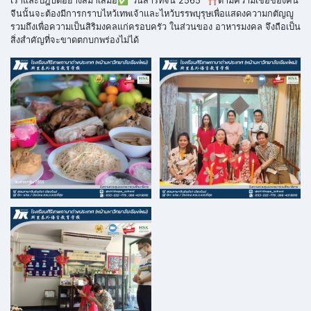
เราและปฎิบัติอย่างสม่ำเสมอ✅”วันสารทจีน 2565″ ⛩️ตามความเชื่อของคน
จีนนั้นจะต้องมีการกราบไหว้เทพเจ้าและไหว้บรรพบุรุษเพื่อแสดงความกตัญญู
รวมถึงเพื่อความเป็นสิริมงคลแก่ครอบครัว ในส่วนของ อาหารมงคล จึงถือเป็น
สิ่งสำคัญที่จะขาดตกบกพร่องไม่ได้