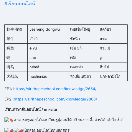
#เรียนออนไลน์
野生动物
yěshēng dòngwù
เหย่เชิงโต้งอู้
สัตว์ป่า
犀牛
xīniú
ชีหนิว
แรด
鳄鱼
é yú
เอ๋อ ยวี๋
จระเข้
蛇
shé
เซ๋อ
งู
河马
hémǎ
เหอหม่า
ฮิบโป
火烈鸟
huǒlièniǎo
หั่วเลี่ยเหนี่ยว
นกฟลามิงโก
EP1:
https://sirithapeschool.com/knowledge/2654/
EP2 :
https://sirithapeschool.com/knowledge/2868/
เรียนภาษาจีนออนไลน์ / on-site
สามารถพูดคุยโต้ตอบกับครูผู้สอนได้ “เรียนง่าย สื่อสารได้ เข้าใจเร็ว”
เปิดสอนออนไลน์ทุกหลักสูตรฯ