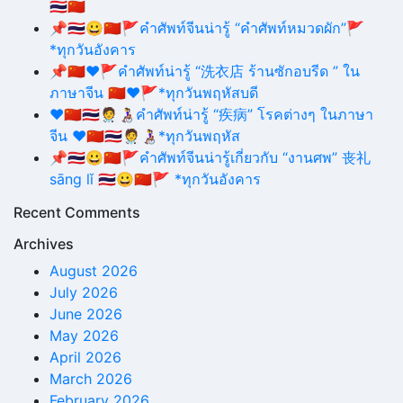
🇹🇭🇨🇳
📌🇹🇭😀🇨🇳🚩คำศัพท์จีนน่ารู้ “คำศัพท์หมวดผัก”🚩
*ทุกวันอังคาร
📌🇨🇳❤🚩คำศัพท์น่ารู้ “洗衣店 ร้านซักอบรีด ” ใน
ภาษาจีน 🇨🇳❤🚩*ทุกวันพฤหัสบดี
❤️🇨🇳🇹🇭🧑‍⚕️👩‍🦽คำศัพท์น่ารู้ “疾病” โรคต่างๆ ในภาษา
จีน ❤️🇨🇳🇹🇭🧑‍⚕️👩‍🦽*ทุกวันพฤหัส
📌🇹🇭😀🇨🇳🚩คำศัพท์จีนน่ารู้เกี่ยวกับ “งานศพ” 丧礼
sāng lǐ 🇹🇭😀🇨🇳🚩 *ทุกวันอังคาร
Recent Comments
Archives
August 2026
July 2026
June 2026
May 2026
April 2026
March 2026
February 2026