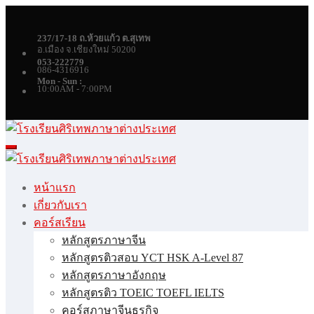
Skip
to
content
237/17-18 ถ.ห้วยแก้ว ต.สุเทพ
อ.เมือง จ.เชียงใหม่ 50200
053-222779
086-4316916
Mon - Sun :
10:00AM - 7:00PM
หน้าแรก
เกี่ยวกับเรา
คอร์สเรียน
หลักสูตรภาษาจีน
หลักสูตรติวสอบ YCT HSK A-Level 87
หลักสูตรภาษาอังกฤษ
หลักสูตรติว TOEIC TOEFL IELTS
คอร์สภาษาจีนธุรกิจ