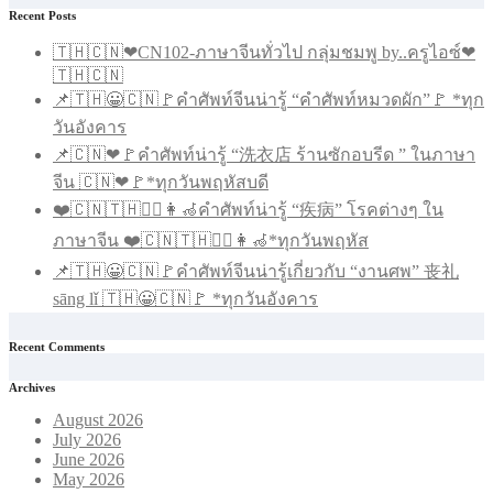
Recent Posts
🇹🇭🇨🇳❤CN102-ภาษาจีนทั่วไป กลุ่มชมพู by..ครูไอซ์❤
🇹🇭🇨🇳
📌🇹🇭😀🇨🇳🚩คำศัพท์จีนน่ารู้ “คำศัพท์หมวดผัก”🚩 *ทุก
วันอังคาร
📌🇨🇳❤🚩คำศัพท์น่ารู้ “洗衣店 ร้านซักอบรีด ” ในภาษา
จีน 🇨🇳❤🚩*ทุกวันพฤหัสบดี
❤️🇨🇳🇹🇭🧑‍⚕️👩‍🦽คำศัพท์น่ารู้ “疾病” โรคต่างๆ ใน
ภาษาจีน ❤️🇨🇳🇹🇭🧑‍⚕️👩‍🦽*ทุกวันพฤหัส
📌🇹🇭😀🇨🇳🚩คำศัพท์จีนน่ารู้เกี่ยวกับ “งานศพ” 丧礼
sāng lǐ 🇹🇭😀🇨🇳🚩 *ทุกวันอังคาร
Recent Comments
Archives
August 2026
July 2026
June 2026
May 2026