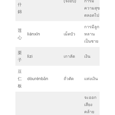
(จั๋งอั๊บ)
การมี
什
ความสุข
錦
ตลอดไป
การมีลูก
莲
liánxīn
เม็ดบัว
หลาน
心
เป็นชาย
栗
lìzi
เกาลัด
เงิน
子
豆
仁
dòurénbǎn
ถั่วตัด
แท่งเงิน
板
จะออก
เสียง
คล้าย