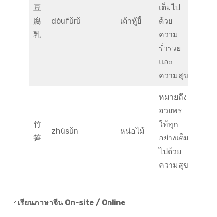
豆
เต็มไป
腐
dòufǔrǔ
เต้าหู้ยี้
ด้วย
乳
ความ
ร่ำรวย
และ
ความสุข
หมายถึง
อวยพร
竹
ให้ทุก
zhúsǔn
หน่อไม้
笋
อย่างเต็ม
ไปด้วย
ความสุข
📌
เรียนภาษาจีน On-site / Online