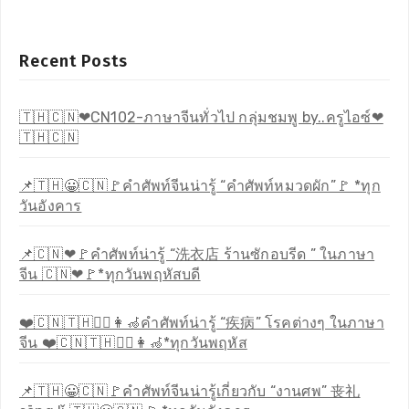
Recent Posts
🇹🇭🇨🇳❤CN102-ภาษาจีนทั่วไป กลุ่มชมพู by..ครูไอซ์❤
🇹🇭🇨🇳
📌🇹🇭😀🇨🇳🚩คำศัพท์จีนน่ารู้ “คำศัพท์หมวดผัก”🚩 *ทุก
วันอังคาร
📌🇨🇳❤🚩คำศัพท์น่ารู้ “洗衣店 ร้านซักอบรีด ” ในภาษา
จีน 🇨🇳❤🚩*ทุกวันพฤหัสบดี
❤️🇨🇳🇹🇭🧑‍⚕️👩‍🦽คำศัพท์น่ารู้ “疾病” โรคต่างๆ ในภาษา
จีน ❤️🇨🇳🇹🇭🧑‍⚕️👩‍🦽*ทุกวันพฤหัส
📌🇹🇭😀🇨🇳🚩คำศัพท์จีนน่ารู้เกี่ยวกับ “งานศพ” 丧礼