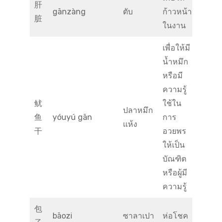
肝
gānzàng
ตับ
ก้าวหน้า
脏
ในงาน
เพื่อให้มี
น้ำหมึก
หรือมี
ความรู้
鱿
ใช้ใน
ปลาหมึก
鱼
yóuyú gān
การ
แห้ง
干
อวยพร
ให้เป็น
บัณฑิต
หรือผู้มี
ความรู้
包
bāozi
ซาลาเปา
ห่อโชค