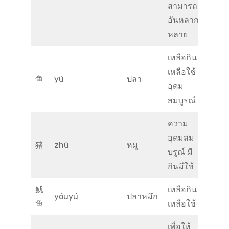
สามารถ
อันหลาก
หลาย
เหลือกิน
เหลือใช้
鱼
yú
ปลา
อุดม
สมบูรณ์
ความ
อุดมสม
猪
zhū
หมู
บรูณ์ มี
กินมีใช้
鱿
เหลือกิน
yóuyú
ปลาหมึก
鱼
เหลือใช้
เพื่อให้