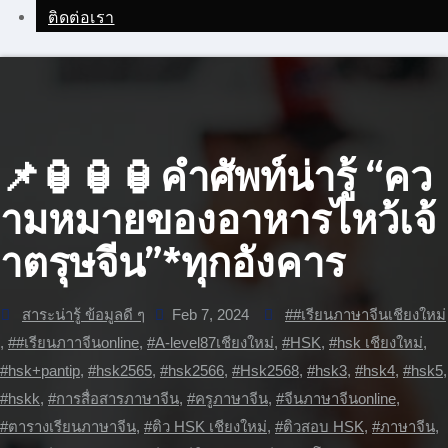
ติดต่อเรา
📌🏮🏮🏮คำศัพท์น่ารู้ “คว
ามหมายของอาหารไหว้เจ้
าตรุษจีน”*ทุกอังคาร
สาระน่ารู้ ข้อมูลดี ๆ
Feb 7, 2024
##เรียนภาษาจีนเชียงใหม่
,
##เรียนภาาจีนonline
,
#A-level87เชียงใหม่
,
#HSK
,
#hsk เชียงใหม่
,
#hsk+pantip
,
#hsk2565
,
#hsk2566
,
#Hsk2568
,
#hsk3
,
#hsk4
,
#hsk5
,
#hskk
,
#การสื่อสารภาษาจีน
,
#ครูภาษาจีน
,
#จีนภาษาจีนonline
,
#ตารางเรียนภาษาจีน
,
#ติว HSK เชียงใหม่
,
#ติวสอบ HSK
,
#ภาษาจีน
,