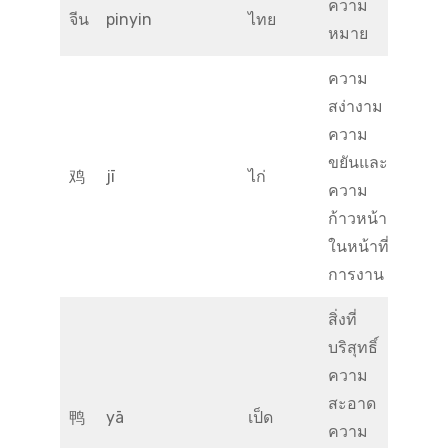
ความ
จีน
pinyin
ไทย
หมาย
ความ
สง่างาม
ความ
ขยันและ
鸡
jī
ไก่
ความ
ก้าวหน้า
ในหน้าที่
การงาน
สิ่งที่
บริสุทธิ์
ความ
สะอาด
鸭
yā
เป็ด
ความ