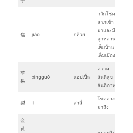
子
กวักโชค
ลาภเข้า
มาและมี
焦
jiāo
กล้วย
ลูกหลาน
เต็มบ้าน
เต็มเมือง
ความ
苹
pīngguǒ
แอปเปิ้ล
สันติสุข
果
สันติภาพ
โชคลาภ
梨
lí
สาลี่
มาถึง
金
黄
หมายถึง