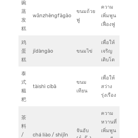
豌
ความ
蒸
ขนมถ้วย
wǎnzhēngfāgāo
เพิ่มพูน
发
ฟู
เฟื่องฟู
糕
鸡
เพื่อให้
蛋
jīdàngāo
ขนมไข่
เจริญ
糕
เติบโต
泰
เพื่อให้
式
ขนม
tàishì cíbā
สว่าง
糍
เทียน
รุ่งเรือง
粑
ความ
茶
หวานที่
料
จันอับ
เพิ่มพูน
/
chá liào / shíjǐn