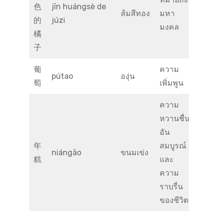
色
jīn huángsè de
ส้มสีทอง
มหา
的
júzi
มงคล
橘
子
葡
ความ
pútao
องุ่น
萄
เพิ่มพูน
ความ
หวานชื่น
อัน
年
สมบูรณ์
niángāo
ขนมเข่ง
糕
และ
ความ
ราบรื่น
ของชีวิต