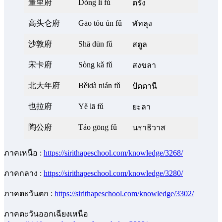
董里府
Dǒng li fǔ
ตรัง
高头仑府
Gāo tóu ún fǔ
พัทลุง
沙敦府
Shā dūn fǔ
สตูล
宋卡府
Sòng kǎ fǔ
สงขลา
北大年府
Běidà nián fǔ
ปัตตานี
也拉府
Yě lā fǔ
ยะลา
陶公府
Táo gōng fǔ
นราธิวาส
ภาคเหนือ :
https://sirithapeschool.com/knowledge/3268/
ภาคกลาง :
https://sirithapeschool.com/knowledge/3280/
ภาคตะวันตก :
https://sirithapeschool.com/knowledge/3302/
ภาคตะวันออกเฉียงเหนือ