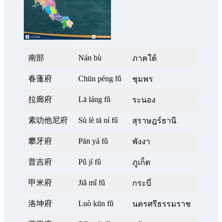
南部
Nán bù
ภาคใต้
春蓬府
Chūn péng fǔ
ชุมพร
拉廊府
Lā láng fǔ
ระนอง
素叻他尼府
Sù lè tā ní fǔ
สุราษฎร์ธานี
攀牙府
Pān yá fǔ
พังงา
普吉府
Pǔ jí fǔ
ภูเก็ต
甲米府
Jiǎ mǐ fǔ
กระบี่
洛坤府
Luò kūn fǔ
นครศรีธรรมราช