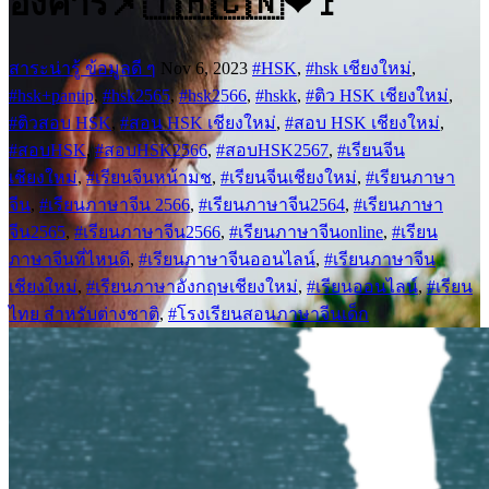
อังคาร📌🇹🇭🇨🇳❤🚩
สาระน่ารู้ ข้อมูลดี ๆ
Nov 6, 2023
#HSK
,
#hsk เชียงใหม่
,
#hsk+pantip
,
#hsk2565
,
#hsk2566
,
#hskk
,
#ติว HSK เชียงใหม่
,
#ติวสอบ HSK
,
#สอน HSK เชียงใหม่
,
#สอบ HSK เชียงใหม่
,
#สอบHSK
,
#สอบHSK2566
,
#สอบHSK2567
,
#เรียนจีน
เชียงใหม่
,
#เรียนจีนหน้ามช
,
#เรียนจีนเชียงใหม่
,
#เรียนภาษา
จีน
,
#เรียนภาษาจีน 2566
,
#เรียนภาษาจีน2564
,
#เรียนภาษา
จีน2565
,
#เรียนภาษาจีน2566
,
#เรียนภาษาจีนonline
,
#เรียน
ภาษาจีนที่ไหนดี
,
#เรียนภาษาจีนออนไลน์
,
#เรียนภาษาจีน
เชียงใหม่
,
#เรียนภาษาอังกฤษเชียงใหม่
,
#เรียนออนไลน์
,
#เรียน
ไทย สำหรับต่างชาติ
,
#โรงเรียนสอนภาษาจีนเด็ก