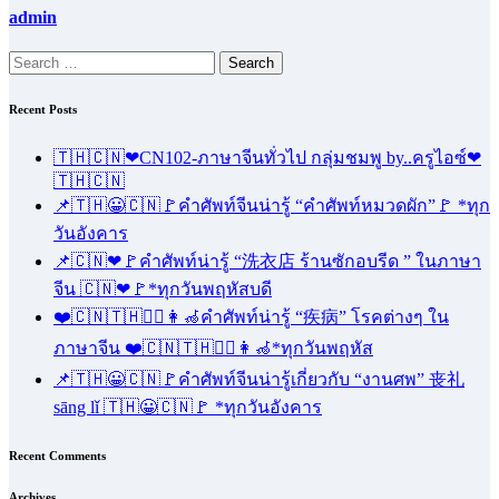
admin
Search
for:
Recent Posts
🇹🇭🇨🇳❤CN102-ภาษาจีนทั่วไป กลุ่มชมพู by..ครูไอซ์❤
🇹🇭🇨🇳
📌🇹🇭😀🇨🇳🚩คำศัพท์จีนน่ารู้ “คำศัพท์หมวดผัก”🚩 *ทุก
วันอังคาร
📌🇨🇳❤🚩คำศัพท์น่ารู้ “洗衣店 ร้านซักอบรีด ” ในภาษา
จีน 🇨🇳❤🚩*ทุกวันพฤหัสบดี
❤️🇨🇳🇹🇭🧑‍⚕️👩‍🦽คำศัพท์น่ารู้ “疾病” โรคต่างๆ ใน
ภาษาจีน ❤️🇨🇳🇹🇭🧑‍⚕️👩‍🦽*ทุกวันพฤหัส
📌🇹🇭😀🇨🇳🚩คำศัพท์จีนน่ารู้เกี่ยวกับ “งานศพ” 丧礼
sāng lǐ 🇹🇭😀🇨🇳🚩 *ทุกวันอังคาร
Recent Comments
Archives