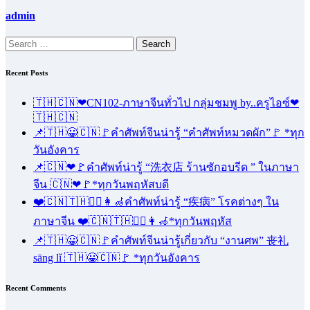
admin
Search
for:
Recent Posts
🇹🇭🇨🇳❤CN102-ภาษาจีนทั่วไป กลุ่มชมพู by..ครูไอซ์❤
🇹🇭🇨🇳
📌🇹🇭😀🇨🇳🚩คำศัพท์จีนน่ารู้ “คำศัพท์หมวดผัก”🚩 *ทุก
วันอังคาร
📌🇨🇳❤🚩คำศัพท์น่ารู้ “洗衣店 ร้านซักอบรีด ” ในภาษา
จีน 🇨🇳❤🚩*ทุกวันพฤหัสบดี
❤️🇨🇳🇹🇭🧑‍⚕️👩‍🦽คำศัพท์น่ารู้ “疾病” โรคต่างๆ ใน
ภาษาจีน ❤️🇨🇳🇹🇭🧑‍⚕️👩‍🦽*ทุกวันพฤหัส
📌🇹🇭😀🇨🇳🚩คำศัพท์จีนน่ารู้เกี่ยวกับ “งานศพ” 丧礼
sāng lǐ 🇹🇭😀🇨🇳🚩 *ทุกวันอังคาร
Recent Comments