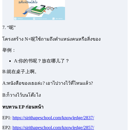
7. “呢”
โครงสร้าง N+呢ใช้ถามถึงตำแหน่งคนหรือสิ่งของ
举例：
A:你的书呢？放在哪儿了？
B:就在桌子上啊。
A:หนังสือของเธอล่ะ? เอาไปวางไว้ที่ไหนแล้ว?
B:ก็วางไว้บนโต๊ะไง
ทบทวน EP ก่อนหน้า
EP1:
https://sirithapeschool.com/knowledge/2837/
EP2:
https://sirithapeschool.com/knowledge/2857/