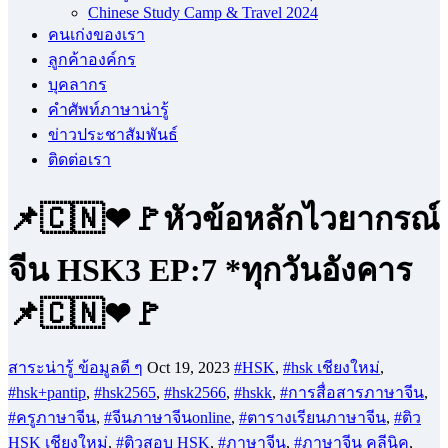
Chinese Study Camp & Travel 2024
คนเก่งของเรา
ลูกค้าองค์กร
บุคลากร
คําศัพท์ภาษาน่ารู้
ข่าวประชาสัมพันธ์
ติดต่อเรา
📌🇨🇳❤🚩หัวข้อหลักไวยากรณ์
จีน HSK3 EP:7 *ทุกวันอังคาร
📌🇨🇳❤🚩
สาระน่ารู้ ข้อมูลดี ๆ
Oct 19, 2023
#HSK
,
#hsk เชียงใหม่
,
#hsk+pantip
,
#hsk2565
,
#hsk2566
,
#hskk
,
#การสื่อสารภาษาจีน
,
#ครูภาษาจีน
,
#จีนภาษาจีนonline
,
#ตารางเรียนภาษาจีน
,
#ติว
HSK เชียงใหม่
,
#ติวสอบ HSK
,
#ภาษาจีน
,
#ภาษาจีน คลีนิค
,