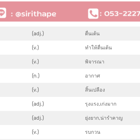
(adj.)
ตื่นเต้น
(v.)
ทำให้ตื่นเต้น
(v.)
พิจารณา
(n.)
อากาศ
(v.)
สิ้นเปลือง
(adj.)
รุงแรง,เก่งมาก
(adj.)
ยุ่งยาก,น่ารำคาญ
(v.)
รบกวน