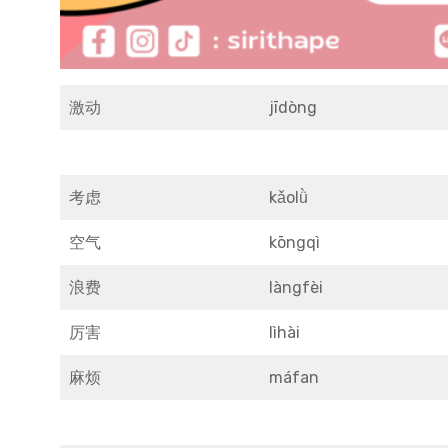
激动
jīdòng
考虑
kǎolǜ
空气
kōngqì
浪费
làngfèi
厉害
lìhài
麻烦
máfan