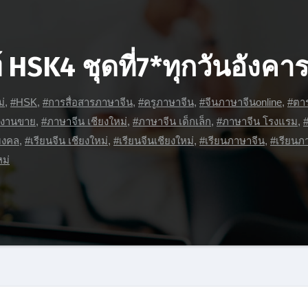
HSK4 ชุดที่7*ทุกวันอังค
่
,
#HSK
,
#การสื่อสารภาษาจีน
,
#ครูภาษาจีน
,
#จีนภาษาจีนonline
,
#ตา
บงานขาย
,
#ภาษาจีน เชียงใหม่
,
#ภาษาจีน เด็กเล็ก
,
#ภาษาจีน โรงแรม
,
มงคล
,
#เรียนจีน เชียงใหม่
,
#เรียนจีนเชียงใหม่
,
#เรียนภาษาจีน
,
#เรียนภ
หม่