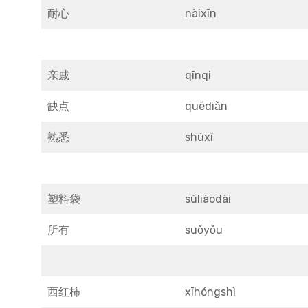
耐心
nàixīn
亲戚
qīnqi
缺点
quēdiǎn
熟悉
shúxī
塑料袋
sùliàodài
所有
suǒyǒu
西红柿
xīhóngshì