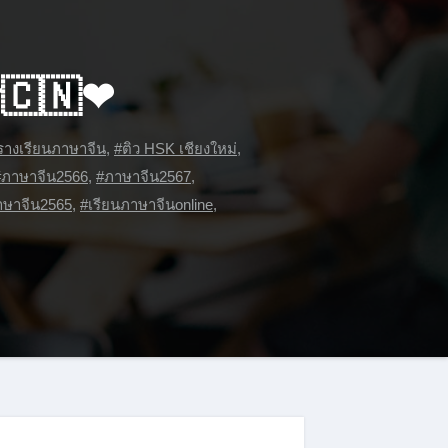
าร🇨🇳❤
รางเรียนภาษาจีน
,
#ติว HSK เชียงใหม่
,
#ภาษาจีน2566
,
#ภาษาจีน2567
,
าษาจีน2565
,
#เรียนภาษาจีนonline
,