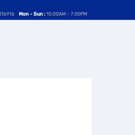
316916
Mon - Sun :
10:00AM - 7:00PM