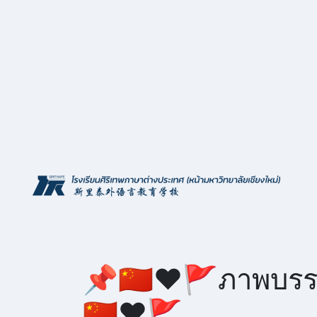
Skip
to
content
📌🇨🇳❤🚩ภาพบรรย
🇨🇳❤🚩