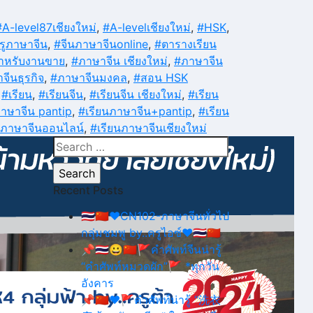
#A-level87เชียงใหม่
,
#A-levelเชียงใหม่
,
#HSK
,
รูภาษาจีน
,
#จีนภาษาจีนonline
,
#ตารางเรียน
ำหรับงานขาย
,
#ภาษาจีน เชียงใหม่
,
#ภาษาจีน
จีนธุรกิจ
,
#ภาษาจีนมงคล
,
#สอน HSK
,
#เรียน
,
#เรียนจีน
,
#เรียนจีน เชียงใหม่
,
#เรียน
ภาษาจีน pantip
,
#เรียนภาษาจีน+pantip
,
#เรียน
นภาษาจีนออนไลน์
,
#เรียนภาษาจีนเชียงใหม่
Search
for:
Recent Posts
🇹🇭🇨🇳❤CN102-ภาษาจีนทั่วไป
กลุ่มชมพู by..ครูไอซ์❤🇹🇭🇨🇳
📌🇹🇭😀🇨🇳🚩คำศัพท์จีนน่ารู้
“คำศัพท์หมวดผัก”🚩 *ทุกวัน
อังคาร
📌🇨🇳❤🚩คำศัพท์น่ารู้ “洗衣