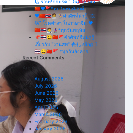
店 ร้านซักอบรีด ” ในภาษาจีน
🇨🇳❤🚩*ทุกวันพฤหัสบดี
❤️🇨🇳🇹🇭🧑‍⚕️👩‍🦽คำศัพท์น่ารู้ “疾
病” โรคต่างๆ ในภาษาจีน ❤️
🇨🇳🇹🇭🧑‍⚕️👩‍🦽*ทุกวันพฤหัส
📌🇹🇭😀🇨🇳🚩คำศัพท์จีนน่ารู้
เกี่ยวกับ “งานศพ” 丧礼 sāng lǐ
🇹🇭😀🇨🇳🚩 *ทุกวันอังคาร
Recent Comments
Archives
August 2026
July 2026
June 2026
May 2026
April 2026
March 2026
February 2026
January 2026