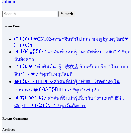
admin
Search
for:
Recent Posts
🇹🇭🇨🇳❤CN102-ภาษาจีนทั่วไป กลุ่มชมพู by..ครูไอซ์❤
🇹🇭🇨🇳
📌🇹🇭😀🇨🇳🚩คำศัพท์จีนน่ารู้ “คำศัพท์หมวดผัก”🚩 *ทุก
วันอังคาร
📌🇨🇳❤🚩คำศัพท์น่ารู้ “洗衣店 ร้านซักอบรีด ” ในภาษา
จีน 🇨🇳❤🚩*ทุกวันพฤหัสบดี
❤️🇨🇳🇹🇭🧑‍⚕️👩‍🦽คำศัพท์น่ารู้ “疾病” โรคต่างๆ ใน
ภาษาจีน ❤️🇨🇳🇹🇭🧑‍⚕️👩‍🦽*ทุกวันพฤหัส
📌🇹🇭😀🇨🇳🚩คำศัพท์จีนน่ารู้เกี่ยวกับ “งานศพ” 丧礼
sāng lǐ 🇹🇭😀🇨🇳🚩 *ทุกวันอังคาร
Recent Comments
Archives