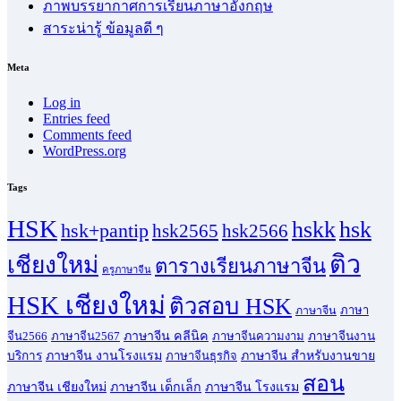
ภาพบรรยากาศการเรียนภาษาอังกฤษ
สาระน่ารู้ ข้อมูลดี ๆ
Meta
Log in
Entries feed
Comments feed
WordPress.org
Tags
HSK
hskk
hsk
hsk+pantip
hsk2565
hsk2566
ติว
เชียงใหม่
ตารางเรียนภาษาจีน
ครูภาษาจีน
HSK เชียงใหม่
ติวสอบ HSK
ภาษา
ภาษาจีน
ภาษาจีน คลีนิค
จีน2566
ภาษาจีน2567
ภาษาจีนความงาม
ภาษาจีนงาน
ภาษาจีน งานโรงแรม
ภาษาจีน สำหรับงานขาย
บริการ
ภาษาจีนธุรกิจ
สอน
ภาษาจีน เชียงใหม่
ภาษาจีน เด็กเล็ก
ภาษาจีน โรงแรม