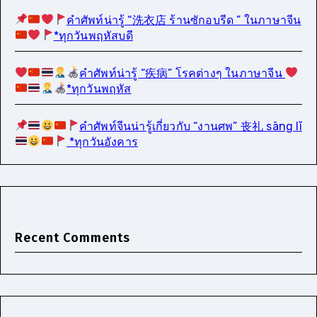
คำศัพท์น่ารู้ “洗衣店 ร้านซักอบรีด ” ในภาษาจีน
*ทุกวันพฤหัสบดี
คำศัพท์น่ารู้ “疾病” โรคต่างๆ ในภาษาจีน
*ทุกวันพฤหัส
คำศัพท์จีนน่ารู้เกี่ยวกับ “งานศพ” 丧礼 sāng lǐ
*ทุกวันอังคาร
Recent Comments