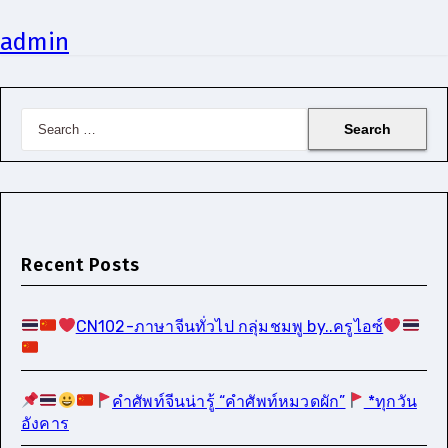
admin
Search
for:
Recent Posts
CN102-ภาษาจีนทั่วไป กลุ่มชมพู by..ครูไอซ์
คำศัพท์จีนน่ารู้ “คำศัพท์หมวดผัก”
*ทุกวัน
อังคาร