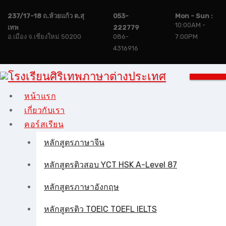
Skip
237/17-18 ถ.ห้วยแก้ว ต.สุ
053-
Mon - Sun :
to
10:00AM -
เทพ
222779
content
อ.เมือง จ.เชียงใหม่ 50200
086-
7:00PM
4316916
หน้าแรก
เกี่ยวกับเรา
คอร์สเรียน
หลักสูตรภาษาจีน
หลักสูตรติวสอบ YCT HSK A-Level 87
หลักสูตรภาษาอังกฤษ
หลักสูตรติว TOEIC TOEFL IELTS