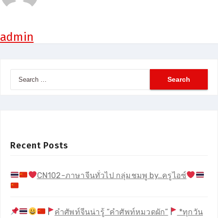
admin
Search
for:
Recent Posts
CN102-ภาษาจีนทั่วไป กลุ่มชมพู by..ครูไอซ์
คำศัพท์จีนน่ารู้ “คำศัพท์หมวดผัก”
*ทุกวัน