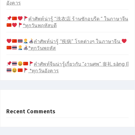
อังคาร
คำศัพท์น่ารู้ “洗衣店 ร้านซักอบรีด ” ในภาษาจีน
*ทุกวันพฤหัสบดี
คำศัพท์น่ารู้ “疾病” โรคต่างๆ ในภาษาจีน
*ทุกวันพฤหัส
คำศัพท์จีนน่ารู้เกี่ยวกับ “งานศพ” 丧礼 sāng lǐ
*ทุกวันอังคาร
Recent Comments