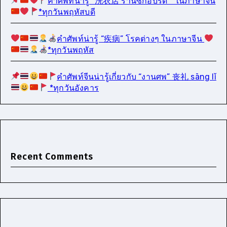
คำศัพท์น่ารู้ “洗衣店 ร้านซักอบรีด ” ในภาษาจีน
*ทุกวันพฤหัสบดี
คำศัพท์น่ารู้ “疾病” โรคต่างๆ ในภาษาจีน
*ทุกวันพฤหัส
คำศัพท์จีนน่ารู้เกี่ยวกับ “งานศพ” 丧礼 sāng lǐ
*ทุกวันอังคาร
Recent Comments