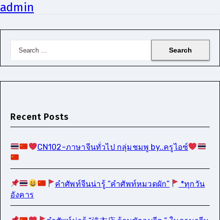
admin
Search
for:
Recent Posts
CN102-ภาษาจีนทั่วไป กลุ่มชมพู by..ครูไอซ์
คำศัพท์จีนน่ารู้ “คำศัพท์หมวดผัก”
*ทุกวัน
อังคาร