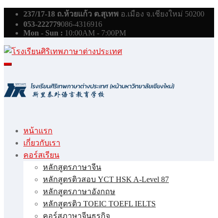
Skip
237/17-18 ถ.ห้วยแก้ว ต.สุเทพ
อ.เมือง จ.เชียงใหม่ 50200
to
053-222779
086-4316916
content
Mon - Sun :
10:00AM - 7:00PM
หน้าแรก
เกี่ยวกับเรา
คอร์สเรียน
หลักสูตรภาษาจีน
หลักสูตรติวสอบ YCT HSK A-Level 87
หลักสูตรภาษาอังกฤษ
หลักสูตรติว TOEIC TOEFL IELTS
คอร์สภาษาจีนธุรกิจ