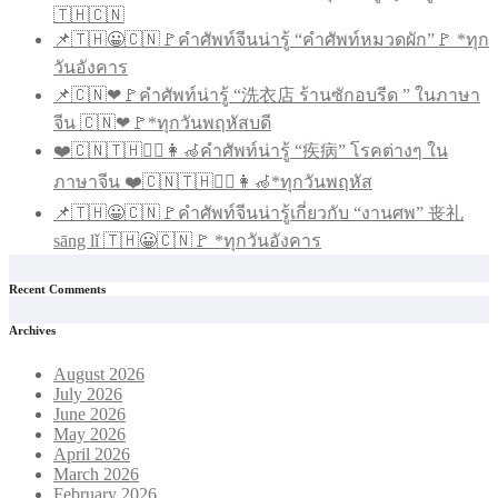
🇹🇭🇨🇳
📌🇹🇭😀🇨🇳🚩คำศัพท์จีนน่ารู้ “คำศัพท์หมวดผัก”🚩 *ทุก
วันอังคาร
📌🇨🇳❤🚩คำศัพท์น่ารู้ “洗衣店 ร้านซักอบรีด ” ในภาษา
จีน 🇨🇳❤🚩*ทุกวันพฤหัสบดี
❤️🇨🇳🇹🇭🧑‍⚕️👩‍🦽คำศัพท์น่ารู้ “疾病” โรคต่างๆ ใน
ภาษาจีน ❤️🇨🇳🇹🇭🧑‍⚕️👩‍🦽*ทุกวันพฤหัส
📌🇹🇭😀🇨🇳🚩คำศัพท์จีนน่ารู้เกี่ยวกับ “งานศพ” 丧礼
sāng lǐ 🇹🇭😀🇨🇳🚩 *ทุกวันอังคาร
Recent Comments
Archives
August 2026
July 2026
June 2026
May 2026
April 2026
March 2026
February 2026