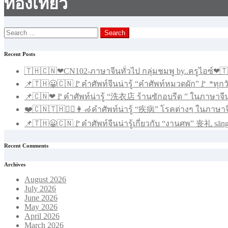
ท่องเที่ยว
Search
for:
Recent Posts
🇹🇭🇨🇳❤CN102-ภาษาจีนทั่วไป กลุ่มชมพู by..ครูไอซ์❤
📌🇹🇭😀🇨🇳🚩คำศัพท์จีนน่ารู้ “คำศัพท์หมวดผัก”🚩 *ทุก
📌🇨🇳❤🚩คำศัพท์น่ารู้ “洗衣店 ร้านซักอบรีด ” ในภาษาจี
❤️🇨🇳🇹🇭🧑‍⚕️👩‍🦽คำศัพท์น่ารู้ “疾病” โรคต่างๆ ในภาษาจี
📌🇹🇭😀🇨🇳🚩คำศัพท์จีนน่ารู้เกี่ยวกับ “งานศพ” 丧礼 sāng
Recent Comments
Archives
August 2026
July 2026
June 2026
May 2026
April 2026
March 2026