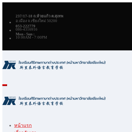
Skip
to
content
237/17-18 ถ.ห้วยแก้ว ต.สุเทพ
อ.เมือง จ.เชียงใหม่ 50200
053-222779
086-4316916
Mon - Sun :
10:00AM - 7:00PM
หน้าแรก