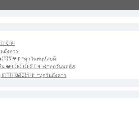
🇭🇨🇳
วันอังคาร
น 🇨🇳❤🚩*ทุกวันพฤหัสบดี
น ❤️🇨🇳🇹🇭🧑‍⚕️👩‍🦽*ทุกวันพฤหัส
 lǐ 🇹🇭😀🇨🇳🚩 *ทุกวันอังคาร