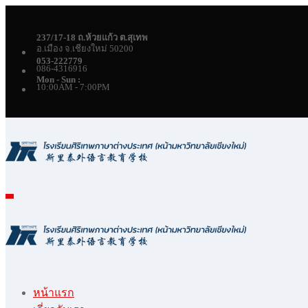
Skip
to
content
237/17-18 ถ.ห้วยแก้ว ต.สุเทพ
อ.เมือง จ.เชียงใหม่ 50200
053-222779
086-4316916
Mon - Sun :
10:00AM - 7:00PM
หน้าแรก